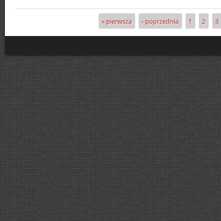
« pierwsza
‹ poprzednia
1
2
3
Strony