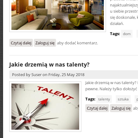
najaktualniejs
u siebie przest
się doskonale, 
działań.
Tags:
dom
Czytaj dalej
wpis Dom entuzjasty sztuki
Zaloguj się
aby dodać komentarz.
Jakie drzemią w nas talenty?
Posted by
Suser
on
Friday, 25 May 2018
Jakie drzemią w nas talenty? 
pewne. Należy tylko dołożyć 
Tags:
talenty
sztuka
Czytaj dalej
wpis Jakie drzem
Zaloguj się
ab